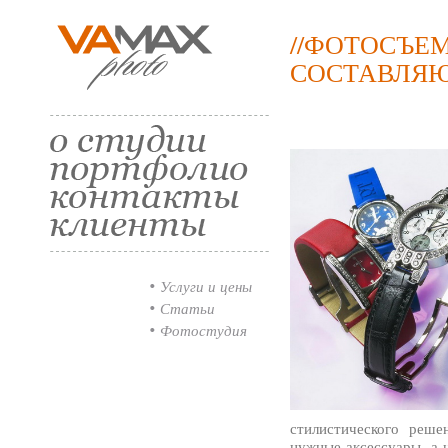
//ФОТОСЪЕ
СОСТАВЛЯ
Услуги и цены
Статьи
Фотостудия
стилистического реше
нужные аксессуары, а 