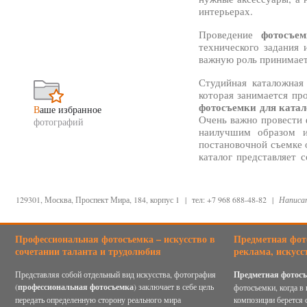
интерьерах.
фотосъе
Проведение
технического задания 
важную роль принимает
Студийная каталожная
которая занимается пр
фотосъемки для катал
В
аше избранное
Очень важно провести 
фотографий
наилучшим образом и
постановочной съемке 
каталог представляет 
создавать единое цельн
фотосъемки
Стандарт
129301, Москва, Проспект Мира, 184, корпус 1
|
тел: +7 968 688-48-82
|
Написа
объектов на белом фо
обтравку. В дальнейше
на новом фоне в соотве
Профессиональная фотосъемка
– искусство в
Предметная фот
съемки проводят в с
сочетании таланта и трудолюбия
реклама, искусс
фотографического об
съемки, но также возмо
Представляя собой отдельный вид искусства, фотография
Предметная фотос
(
профессиональная фотосъемка
) заключает в себе цель
фотосъемки, когда в 
Продемонстрировать и
передать определенную сторону реального мира
композиции берется 
постановочной съемке 